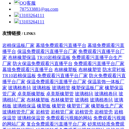
QQ客服
787533881@qq.com
13103264111
13103264111
友情链接
/ LINKS
岩棉保温板厂家
幕墙免费观看污直播平台
幕墙免费观看污直
播平台
保温免费观看污直播平台厂家
免费观看污直播平台厂
家
布林橡塑保温
TR10岩棉保温板
免费观看污直播平台生产
厂家
防火保温免费观看污直播平台
免费观看污直播平台厂家
幕墙免费观看污直播平台
布林橡塑板
布林橡塑管
防水背衬板
TR10岩棉保温板
免费观看污直播平台厂家
防火免费观看污直
播平台厂家
保温免费观看污直播平台厂家
保温装饰一体板厂
家
玻璃棉卷毡
玻璃棉板
玻璃棉管
橡塑保温板厂家
橡塑保温
管厂家
卓美斯橡塑板
卓美斯橡塑管
玻璃棉毡
玻璃棉卷毡
玻
璃棉毡厂家
布林橡塑板
布林橡塑管
玻璃棉
玻璃棉卷毡
玻璃
棉板
玻璃棉保温
橡塑板
橡塑管
橡塑管厂家
橡塑板生产厂家
玻璃棉管壳厂家
岩棉管
岩棉管厂家
岩棉管壳
岩棉管壳
岩棉
保温管
玻璃棉保温管
免费观看污视频的网站
免费观看污视频
的网站厂家
复合免费观看污直播平台厂家
砂浆纸轻质免费观