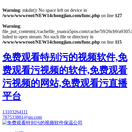
Warning
: mkdir(): No space left on device in
/www/wwwroot/NEW14chongjian.com/func.php
on line
127
Warning
:
file_put_contents(./cachefile_yuan/a5pos.com/cache/59/26cb9/a9305.
failed to open stream: No such file or directory in
/www/wwwroot/NEW14chongjian.com/func.php
on line
115
免费观看特别污的视频软件,免
费观看污视频的软件,免费观看
污视频的网站,免费观看污直播
平台
13103264111
787533881@qq.com