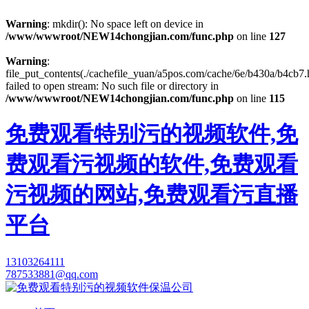
Warning
: mkdir(): No space left on device in
/www/wwwroot/NEW14chongjian.com/func.php
on line
127
Warning
:
file_put_contents(./cachefile_yuan/a5pos.com/cache/6e/b430a/b4cb7.
failed to open stream: No such file or directory in
/www/wwwroot/NEW14chongjian.com/func.php
on line
115
免费观看特别污的视频软件,免
费观看污视频的软件,免费观看
污视频的网站,免费观看污直播
平台
13103264111
787533881@qq.com